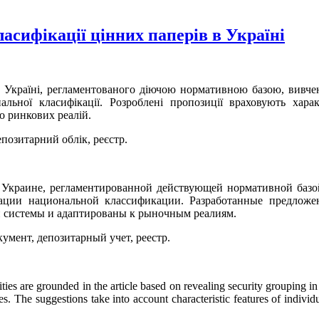
сифікації цінних паперів в Україні
в Україні, регламентованого діючою нормативною базою, вивчен
альної класифікації. Розроблені пропозиції враховують хара
о ринкових реалій.
епозитарний облік, реєстр.
в Украине, регламентированной действующей нормативной базо
ции национальной классификации. Разработанные предложе
й системы и адаптированы к рыночным реалиям.
умент, депозитарный учет, реестр.
ities are grounded in the article based on revealing security grouping i
es. The suggestions take into account characteristic features of individ