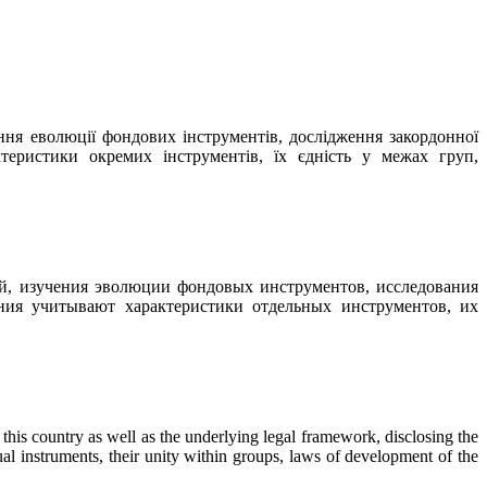
ня еволюції фондових інструментів, дослідження закордонної
ктеристики окремих інструментів, їх єдність у межах груп,
й, изучения эволюции фондовых инструментов, исследования
ния учитывают характеристики отдельных инструментов, их
n this country as well as the underlying legal framework, disclosing the
ual instruments, their unity within groups, laws of development of the