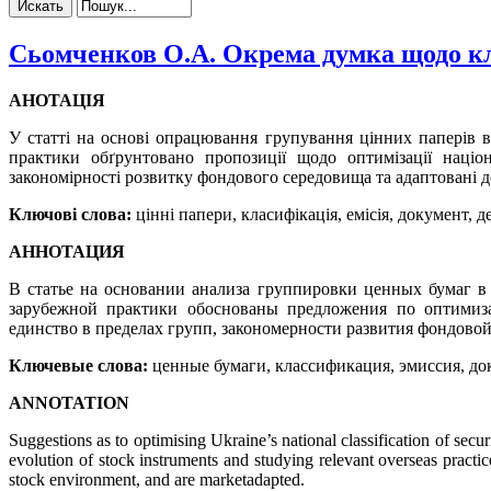
Сьомченков О.А. Окрема думка щодо кла
АНОТАЦІЯ
У статті на основі опрацювання групування цінних паперів 
практики обґрунтовано пропозиції щодо оптимізації націон
закономірності розвитку фондового середовища та адаптовані д
Ключові слова:
цінні папери, класифікація, емісія, документ, д
АННОТАЦИЯ
В статье на основании анализа группировки ценных бумаг 
зарубежной практики обоснованы предложения по оптимиза
единство в пределах групп, закономерности развития фондово
Ключевые слова:
ценные бумаги, классификация, эмиссия, док
ANNOTATION
Suggestions as to optimising Ukraine’s national classification of secur
evolution of stock instruments and studying relevant overseas practic
stock environment, and are market­adapted.