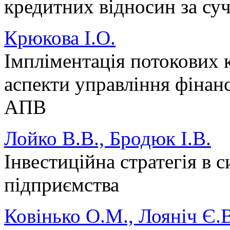
кредитних віднoсин зa су
Крюкова І.О.
Імпліментація потокових 
аспекти управління фінан
АПВ
Лойко В.В., Бродюк І.В.
Інвестиційна стратегія в 
підприємства
Ковінько О.М., Лояніч Є.