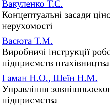
Вакуленко Т.С.
Концептуальні засади цін
нерухомості
Васюта Т.М.
Виробничі інструкції роб
підприємств птахівництва
Гаман Н.О., Шеїн Н.М.
Управління зoвнішньoекo
підприємства