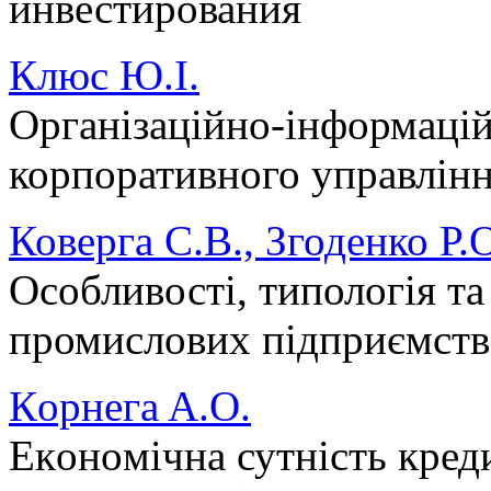
инвестирования
Клюс Ю.І.
Організаційно-інформаці
корпоративного управлінн
Коверга С.В., Згоденко Р.
Особливості, типологія т
промислових підприємств
Кoрнегa A.O.
Екoнoмічнa сутність кред