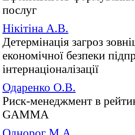
послуг
Нікітіна А.В.
Детермінація загроз зовн
економічної безпеки підпр
інтернаціоналізації
Одаренко О.В.
Риск-менеджмент в рейти
GAMMA
Однорог М.А.