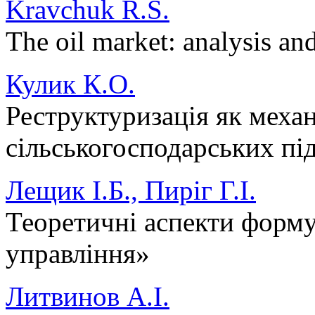
Kravchuk R.S.
The oil market: analysis an
Кулик К.О.
Реструктуризація як меха
сільськогосподарських пі
Лещик І.Б., Пиріг Г.І.
Теоретичні аспекти форм
управління»
Литвинов А.І.