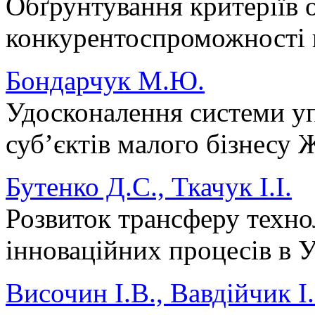
Обґрунтування критеріїв 
конкурентоспроможності 
Бондарчук М.Ю.
Удосконалення системи уп
суб’єктів малого бізнесу 
Бутенко Д.С., Ткачук І.І.
Розвиток трансферу технол
інноваційних процесів в У
Височин І.В., Вавдійчик І