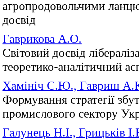
агропродовольчими ланцю
досвід
Гаврикова А.О.
Світовий досвід лібераліза
теоретико-аналітичний ас
Хамініч С.Ю., Гавриш А.
Формування стратегії збу
промислового сектору Ук
Галунець Н.І., Грицьків І