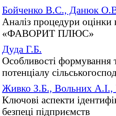
Бойченко В.С., Данюк О.В
Аналіз процедури оцінки
«ФАВОРИТ ПЛЮС»
Дуда Г.Б.
Особливості формування т
потенціалу сільськогоспо
Живко З.Б., Вольних А.І.
Ключові аспекти ідентифік
безпеці підприємств