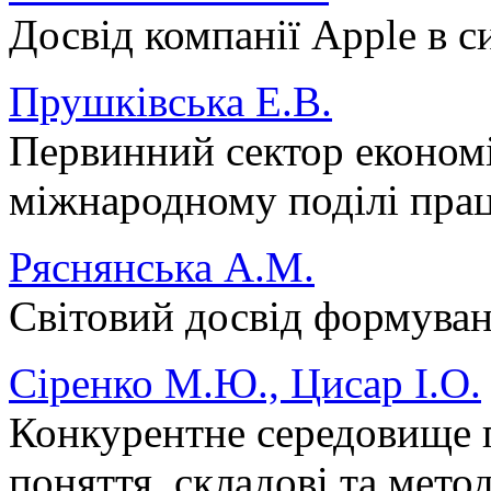
Досвід компанії Apple в с
Прушківська Е.В.
Первинний сектор економі
міжнародному поділі прац
Ряснянська А.М.
Світовий досвід формуван
Сіренко М.Ю., Цисар І.О.
Конкурентне середовище п
поняття, складові та мето