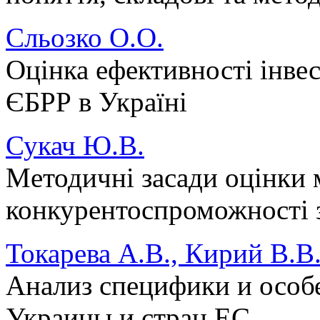
Сльозко О.О.
Оцінка ефективності інве
ЄБРР в Україні
Сукач Ю.В.
Мeтодичнi зacaди оцiнки
конкурeнтоcпроможноcтi з
Токарева А.В., Кирий В.В
Анализ специфики и особ
Украины и стран ЕС