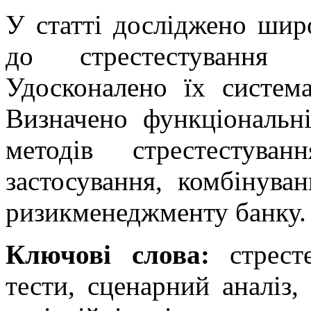
У статті досліджено шир
до стрес­тестування
Удосконалено їх система
Визначено функціональні
методів стрес­тестув
застосування, комбінува
ризик­менеджменту банку.
Ключові слова:
стрес­т
тести, сценарний аналіз,