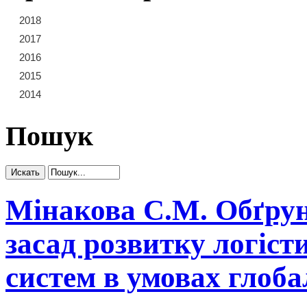
2018
21
22
23
2017
15
16
17
18
19
20
2016
9
10
11
12
13
14
2015
3
4
5
6
7
8
2014
1
2
Пошук
Мінакова С.М. Обґру
засад розвитку логіс
систем в умовах глобал