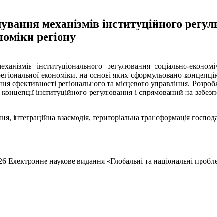
ування механізмів інституційного регу
номіки регіону
еханізмів інституціонального регулювання соціально-економіч
егіональної економіки, на основі яких сформульовано концепц
ення ефективності регіонального та місцевого управління. Розр
 концепції інституційного регулювання і спрямований на забезп
ня, інтеграційна взаємодія, територіальна трансформація господ
26 Електронне наукове видання «Глобальні та національні проб