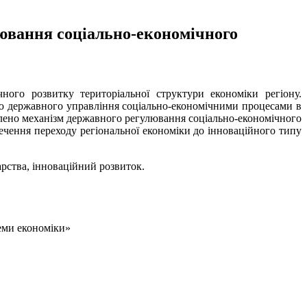
лювання соціально-економічного
ного розвитку територіальної структури економіки регіону.
ію державного управління соціально-економічними процесами в
облено механізм державного регулювання соціально-економічного
ечення переходу регіональної економіки до інноваційного типу
арства, інноваційний розвиток.
леми економіки»