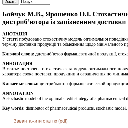
Бойчук М.В., Ярошенко О.І. Стохастич
дистриб’ютора із запізненням доставки 
АНОТАЦІЯ
У статті побудовано стохастичну модель оптимальної поведінк
терміну доставки продукції та обмеження щодо мінімального при
Ключові слова:
дистриб’ютор фармацевтичної продукції, стоха
АННОТАЦИЯ
В статье построена стохастическая модель оптимального пов
характера срока поставки продукции и ограничения по минима
Ключевые слова:
дистрибьютор фармацевтической продукции, 
АNNOTATION
A stochastic model of the optimal credit strategy of a pharmaceutical 
Key words:
distributor of pharmaceutical products, stochastic model, 
Завантажити статтю (pdf)