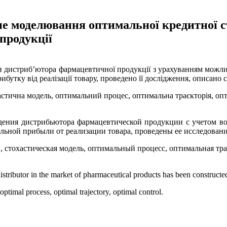
не моделювання оптимальної кредитної с
продукції
и дистриб’ютора фармацевтичної продукції з урахуванням можлив
бутку від реалізації товару, проведено її дослідження, описано
стична модель, оптимальний процес, оптимальна траєкторія, оп
едения дистрибьютора фармацевтической продукции с учетом во
льной прибыли от реализации товара, проведены ее исследовани
стохастическая модель, оптимальный процесс, оптимальная тра
distributor in the market of pharmaceutical products has been constructe
optimal process, optimal trajectory, optimal control.