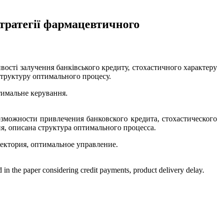
тратегії фармацевтичного
ості залучення банківського кредиту, стохастичного характеру
 структуру оптимального процесу.
тимальне керування.
зможности привлечения банковского кредита, стохастического
я, описана структура оптимального процесса.
ектория, оптимальное управление.
d in the paper considering credit payments, product delivery delay.