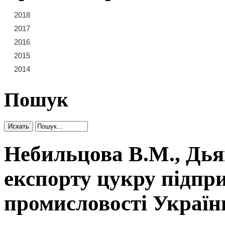
2018
21
22
23
2017
15
16
17
18
19
20
2016
9
10
11
12
13
14
2015
3
4
5
6
7
8
2014
1
2
Пошук
Небильцова В.М., Дьяк
експорту цукру підпр
промисловості Україн