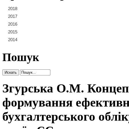
2018
21
22
23
2017
15
16
17
18
19
20
2016
9
10
11
12
13
14
2015
3
4
5
6
7
8
2014
1
2
Пошук
Згурська О.М. Концеп
формування ефективн
бухгалтерського облік