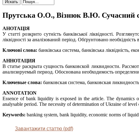
Прутська О.О., Візнюк В.Ю. Сучасний с
АНОТАЦІЯ
У статті розкрито сутність банківської ліквідності. Розглян
ліквідності за аналізований період. Обґрунтовано необхідність
Ключові слова:
банківська система, банківська ліквідність, еко
АННОТАЦИЯ
В статье раскрыта сущность банковской ликвидности. Рассмо
анализируемый период. Обоснована необходимость определен
Ключевые слова:
банковская система, банковская ликвидност
ANNOTATION
Essence of bank liquidity is exposed in the article. The dynamics 
analysable period. The necessity of determination of Ukraine of level 
Keywords:
banking system, bank liquidity, economic norms of liquidity
Завантажити статтю (pdf)