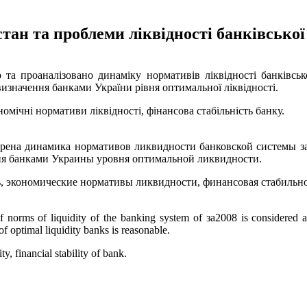
тан та проблеми ліквідності банківсько
уто та проаналізовано динаміку нормативів ліквідності банківс
 визначення банками України рівня оптимальної ліквідності.
номічні нормативи ліквідності, фінансова стабільність банку.
трена динамика нормативов ликвидности банковской системы з
ия банками Украины уровня оптимальной ликвидности.
ь, экономические нормативы ликвидности, финансовая стабильно
of norms of liquidity of the banking system of за2008 is considered a
of optimal liquidity banks is reasonable.
, financial stability of bank.