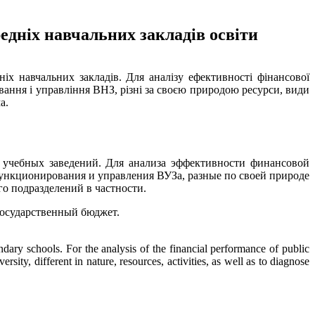
едніх навчальних закладів освіти
іх навчальних закладів. Для аналізу ефективності фінансової
ання і управління ВНЗ, різні за своєю природою ресурси, види
а.
 учебных заведений. Для анализа эффективности финансовой
функционирования и управления ВУЗа, разные по своей природе
го подразделений в частности.
 государственный бюджет.
ondary schools. For the analysis of the financial performance of public
ity, different in nature, resources, activities, as well as to diagnose