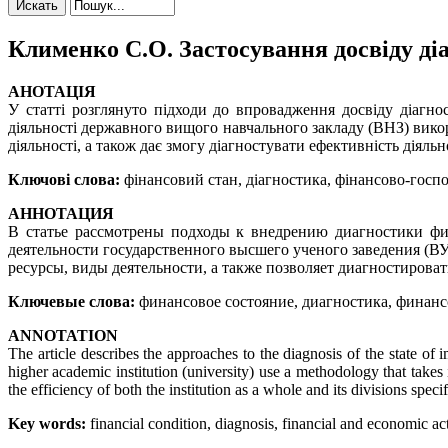
Клименко С.О. Застосування досвіду ді
АНОТАЦІЯ
У статті розглянуто підходи до впровадження досвіду діагно
діяльності державного вищого навчального закладу (ВНЗ) вико
діяльності, а також дає змогу діагностувати ефективність діяльно
Ключові слова:
фінансовий стан, діагностика, фінансово-господ
АННОТАЦИЯ
В статье рассмотрены подходы к внедрению диагностики фи
деятельности государственного высшего ученого заведения (В
ресурсы, виды деятельности, а также позволяет диагностироват
Ключевые слова:
финансовое состояние, диагностика, финансо
ANNOTATION
The article describes the approaches to the diagnosis of the state of 
higher academic institution (university) use a methodology that takes 
the efficiency of both the institution as a whole and its divisions specif
Key words:
financial condition, diagnosis, financial and economic activ