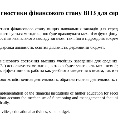
агностики фінансового стану ВНЗ для сер
стики фінансового стану вищих навчальних закладів для середн
ристовується методика, що буде враховувати механізм функціонув
сті як навчального закладу загалом, так і його підрозділів зокрем
арська діяльність, освітня діяльність, державний бюджет.
нансового состояния высших учебных заведений для средних
УЗа) используется методика, которая будет учитывать механизм 
ь эффективность работы как учебного заведения в целом, так и е
во-хозяйственная деятельность, образовательная деятельность,
implementation of the financial institutions of higher education for sec
into account the mechanism of functioning and management of the univers
ically.
ities, educational activities, state budget.