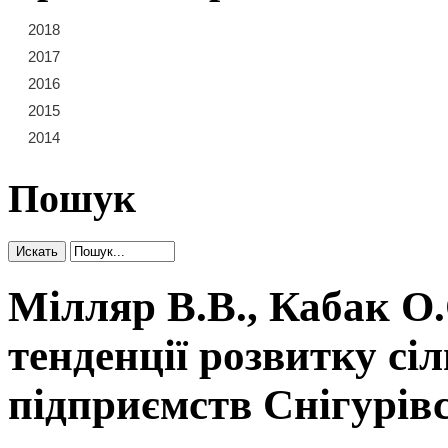
2018
21
22
23
2017
15
16
17
18
19
20
2016
9
10
11
12
13
14
2015
3
4
5
6
7
8
2014
1
2
Пошук
Мілляр В.В., Кабак О.
тенденції розвитку сі
підприємств Снігурів