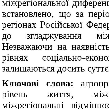
міжрегіональної диференц
встановлено, що за пері
регіонах Російської Федер
до згладжування міжр
Незважаючи на наявність 
рівнях соціально-екон
залишаються досить сутт
Ключові слова:
агропро
рівень життя, міжре
міжрегіональні відмінно