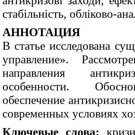
антикризові заходи, ефек
стабільність, обліково-ан
АННОТАЦИЯ
В статье исследована су
управление». Рассмот
направления антикр
особенности. Обоснов
обеспечение антикризисн
современных условиях хо
Ключевые слова:
кризис