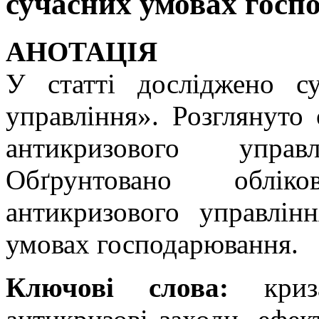
сучасних умовах гос
АНОТАЦІЯ
У статті досліджено су
управління». Розглянуто
антикризового управ
Обґрунтовано обліков
антикризового управлін
умовах господарювання.
Ключові слова:
криза