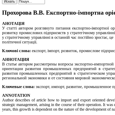
Прохорова В.В. Експортно-імпортна орі
АНОТАЦІЯ
У статті автором розглянуто питання експортно-імпортної ор
розвитку промислових підприємств у стратегічному управлінні
у стратегічному управлінні в останній час постійно зростає, це
політичної ситуації.
Ключові слова:
експорт, імпорт, розвиток, промислове підприє
АННОТАЦИЯ
В статье автором рассмотрены вопросы экспортно-импортно
ориентации развития промышленных предприятий в стратег
развития промышленных предприятий в стратегическом управл
региональной экономики и от состояния мировой экономическ
Ключевые слова:
экспорт, импорт, развитие, промышленное п
ANNOTATION
Author describes of article how to import and export oriented devel
strategic management, arising in the course of their operation. It was
years, this growth is dependent on the nature of the development of na