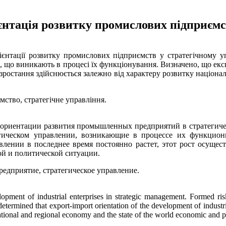
єнтація розвитку промислових підприємс
ієнтації розвитку промислових підприємств у стратегічному у
, що виникають в процесі їх функціонування. Визначено, що ек
 зростання здійснюється залежно від характеру розвитку національн
мство, стратегічне управління.
й ориентации развития промышленных предприятий в стратегич
ическом управлении, возникающие в процессе их функциони
ении в последнее время постоянно растет, этот рост осущест
ой и политической ситуации.
редприятие, стратегическое управление.
opment of industrial enterprises in strategic management. Formed risk
 determined that export-import orientation of the development of industr
tional and regional economy and the state of the world economic and pol