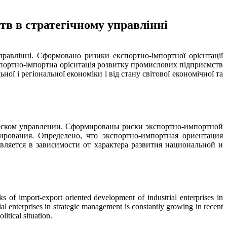
тв в стратегічному управлінні
правлінні. Сформовано ризики експортно-імпортної орієнтації
спортно-імпортна орієнтація розвитку промислових підприємств
ої і регіональної економіки і від стану світової економічної та
еском управлении. Сформированы риски экспортно-импортной
рования. Определено, что экспортно-импортная ориентация
вляется в зависимости от характера развития национальной и
s of import-export oriented development of industrial enterprises in
ial enterprises in strategic management is constantly growing in recent
itical situation.