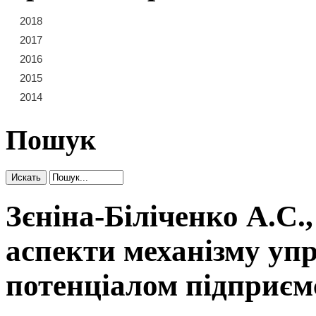
2018
21
22
23
2017
15
16
17
18
19
20
2016
9
10
11
12
13
14
2015
3
4
5
6
7
8
2014
1
2
Пошук
Зєніна-Біліченко А.С.
аспекти механізму уп
потенціалом підприєм