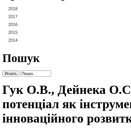
2018
21
22
23
2017
15
16
17
18
19
20
2016
9
10
11
12
13
14
2015
3
4
5
6
7
8
2014
1
2
Пошук
Гук О.В., Дейнека О.С.
потенціал як інструме
інноваційного розвит