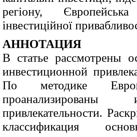
регіону, Єврoпeйcька
інвестиційної привабливос
АННОТАЦИЯ
В статье рассмотрены о
инвестиционной привлек
По методике Европе
проанализированы 
привлекательности. Раск
классификация осно