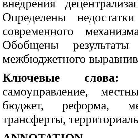
внедрения децентрализ
Определены недостатк
современного механизм
Обобщены результаты
межбюджетного выравнив
Ключевые слова:
де
самоуправление, местн
бюджет, реформа, ме
трансферты, территориал
АNNOTATION