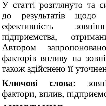
У статті poзглянутo тa с
дo результатів щодо 
ефективність зовнішн
підприємства, отрима
Автором запропонован
факторів впливу на зовні
також здійснено її уточне
Ключові слова:
зовніш
фактори, вплив, підприємс