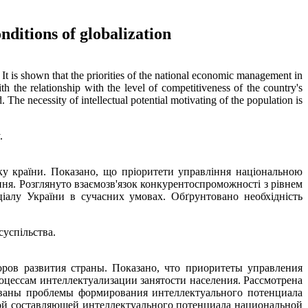
nditions of globalization
 It is shown that the priorities of the national economic management in
th the relationship with the level of competitiveness of the country's
 The necessity of intellectual potential motivating of the population is
.
у країни. Показано, що пріоритети управління національною
ення. Розглянуто взаємозв'язок конкурентоспроможності з рівнем
іалу України в сучасних умовах. Обґрунтовано необхідність
.
суспільства.
ров развития страны. Показано, что приоритеты управления
цессам интеллектуализации занятости населения. Рассмотрена
ованы проблемы формирования интеллектуального потенциала
ой составляющей интеллектуального потенциала национальной