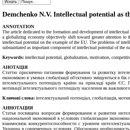
Demchenko N.V. Intellectual potential as the
ANNOTATION
The article dedicated to the formation and development of intellectual
a globalizing economy objectively shift toward greater attention to t
intellectual potential on the example of the EU. The problems of intell
substantiated as important component of intellectual potential of the 
Keywords:
intellectual potential, globalization, motivation, compet
АНОТАЦІЯ
Статтю присвячено питанням формування та розвитку інтеле
економікою в умовах глобалізації об'єктивно зміщуються в бік 
інтелектуального потенціалу країни на прикладі країн ЄС.
мотивації інтелектуального потенціалу населення як важливого
Ключові слова:
інтелектуальний потенціал, глобалізація, моти
АННОТАЦИЯ
Статья посвящена вопросам формирования и развития интел
национальной экономикой в условиях глобализации экономики
взаимосвязь конкурентоспособности с уровнем интеллектуа
Украины в современных условиях. Обоснована необходимость