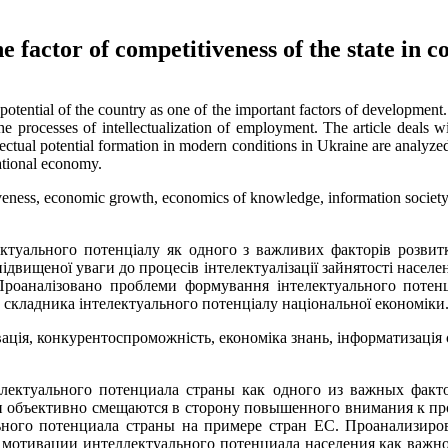
 factor of competitiveness of the state in co
 potential of the country as one of the important factors of development.
he processes of intellectualization of employment. The article deals wi
ectual potential formation in modern conditions in Ukraine are analyzed.
national economy.
itiveness, economic growth, economics of knowledge, information society
ктуального потенціалу як одного з важливих факторів розвитк
підвищеної уваги до процесів інтелектуалізації зайнятості насел
 Проаналізовано проблеми формування інтелектуального потенц
 складника інтелектуального потенціалу національної економіки
вація, конкурентоспроможність, економіка знань, інформатизація 
лектуального потенциала страны как одного из важных факто
 объективно смещаются в сторону повышенного внимания к про
льного потенциала страны на примере стран ЕС. Проанализир
 мотивации интеллектуального потенциала населения как важн