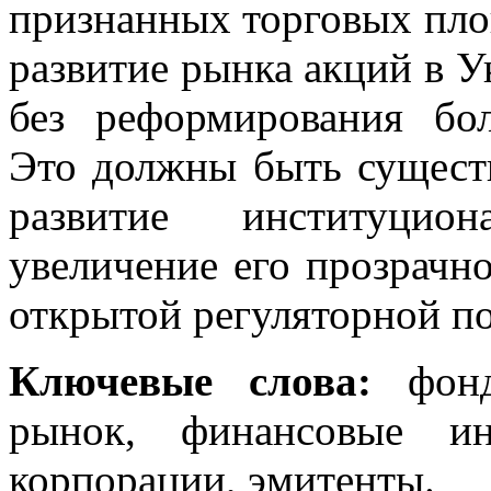
признанных торговых пло
развитие рынка акций в 
без реформирования бо
Это должны быть сущест
развитие институцио
увеличение его прозрачн
открытой регуляторной по
Ключевые слова:
фонд
рынок, финансовые ин
корпорации, эмитенты.