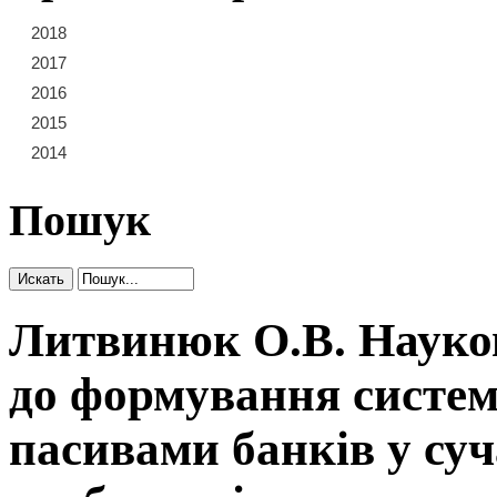
2018
21
22
23
2017
15
16
17
18
19
20
2016
9
10
11
12
13
14
2015
3
4
5
6
7
8
2014
1
2
Пошук
Литвинюк О.В. Науков
до формування систем
пасивами банків у су