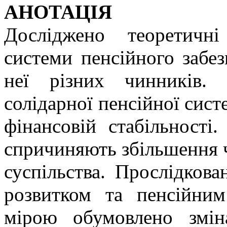
АНОТАЦІЯ
Досліджено теоретичн
системи пенсійного забез
неї різних чинників.
солідарної пенсійної систе
фінансовій стабільності
спричиняють збільшення ч
суспільства. Прослідков
розвитком та пенсійни
мірою обумовлено змін