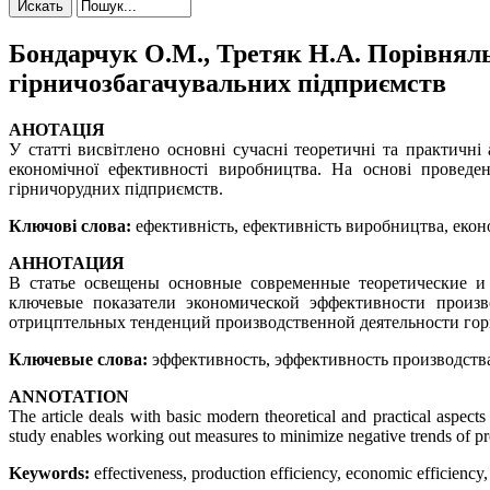
Бондарчук О.М., Третяк Н.А. Порівнял
гірничозбагачувальних підприємств
АНОТАЦІЯ
У статті висвітлено основні сучасні теоретичні та практичн
економічної ефективності виробництва. На основі проведен
гірничорудних підприємств.
Ключові слова:
ефективність, ефективність виробництва, екон
АННОТАЦИЯ
В статье освещены основные современные теоретические и
ключевые показатели экономической эффективности произв
отрицптельных тенденций производственной деятельности го
Ключевые слова:
эффективность, эффективность производств
ANNOTATION
The article deals with basic modern theoretical and practical aspect
study enables working out measures to minimize negative trends of pr
Keywords:
effectiveness, production efficiency, economic efficiency,