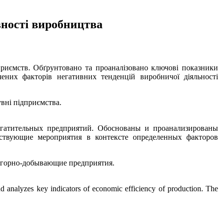
вності виробництва
дприємств. Обґрунтовано та проаналізовано ключові показники
чених факторів негативних тенденцій виробничої діяльності
вні підприємства.
агатительных предприятий. Обоснованы и проанализированы
тствующие мероприятия в контексте определенных факторов
, горно-добывающие предприятия.
and analyzes key indicators of economic efficiency of production. The