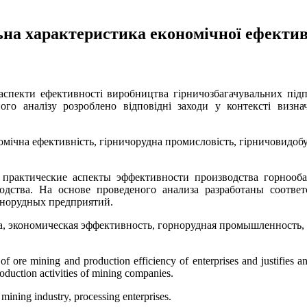
ьна характеристика економічної ефекти
і аспекти ефективності виробництва гірничозбагачувальних пі
ого аналізу розроблено відповідні заходи у контексті визна
омічна ефективність, гірничорудна промисловість, гірничовидобу
 практические аспекты эффективности производства горнооб
одства. На основе проведеного анализа разработаны соотве
рнорудных предприятий.
а, экономическая эффективность, горнорудная промышленность
s of ore mining and production efficiency of enterprises and justifies 
oduction activities of mining companies.
 mining industry, processing enterprises.