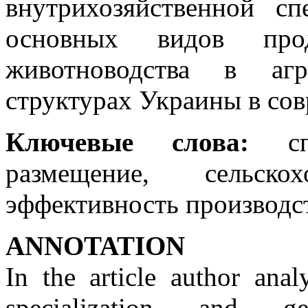
внутрихозяйственной сп
основных видов прод
животноводства в агр
структурах Украины в со
Ключевые слова:
спе
размещение, сельскох
эффективность производст
ANNOTATION
In the article author anal
specialization and ge