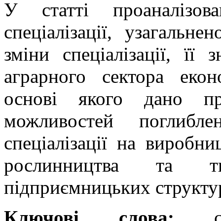
У статті проаналізов
спеціалізації, узагальне
зміни спеціалізації, її
аграрного сектора екон
основі якого дано пр
можливостей поглиблен
спеціалізації на виробни
рослинництва та т
підприємницьких структур
Ключові слова:
спец