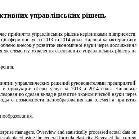
ективних управлінських рішень
 час прийняття управлінських рішень керівниками підприємств.
ції сфери послуг за 2013 та 2014 роки. Числові характеристики
роблено внесок у розвиток економічної науки через дослідження
ння як елементу ухвалення ефективних управлінських рішень на
орення.
ринятии управленческих решений руководителями предприятий.
и и продукции сферы услуг за 2013 и 2014 годы. Числовые
едованию сделан вклад в развитие экономической науки через
ыводы о возможности ценообразования как элемента принятия
енообразования.
nterprise managers. Overview and statistically processed actual data on
e calculated using the general formula elasticity. Revealed that current