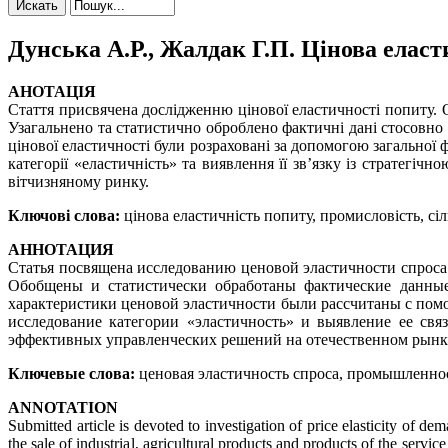
Дунська А.Р., Жалдак Г.П. Цінова елас
АНОТАЦІЯ
Стаття присвячена дослідженню цінової еластичності попиту. 
Узагальнено та статистично оброблено фактичні дані стосовно 
цінової еластичності були розраховані за допомогою загальної
категорії «еластичність» та виявлення її зв’язку із стратег
вітчизняному ринку.
Ключові слова:
цінова еластичність попиту, промисловість, сіл
АННОТАЦИЯ
Статья посвящена исследованию ценовой эластичности спроса
Обобщены и статистически обработаны фактические данные
характеристики ценовой эластичности были рассчитаны с пом
исследование категории «эластичность» и выявление ее свя
эффективных управленческих решений на отечественном рынк
Ключевые слова:
ценовая эластичность спроса, промышленност
ANNOTATION
Submitted article is devoted to investigation of price elasticity of d
the sale of industrial, agricultural products and products of the servi