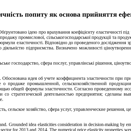
тичність попиту як основа прийняття еф
Обґрунтовано ідею про врахування коефіцієнту еластичності під
продажу промислової, сільськогосподарської продукції та продук
 формули еластичності. Відповідно до проведеного дослідження з
ічною діяльністю підприємства. Визначено можливості ціноутворе
ьське господарство, сфера послуг, управлінські рішення, ціноутв
. Обоснована идея об учете коэффициента эластичности при п
 о продаже промышленной, сельскохозяйственной продукци
ощью общей формулы эластичности. Согласно проведенному иссл
зи со стратегической деятельностью предприятия; сделаны в
е.
ь, сельское хозяйство, сфера услуг, управленческие решения, ц
emand. Grounded idea elasticities consideration in decision-making by e
ce sector for 2013 and 2014. The numerical price elasticity properties wer